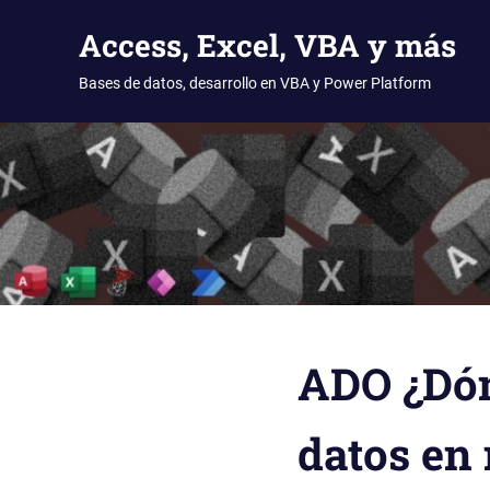
Access, Excel, VBA y más
Bases de datos, desarrollo en VBA y Power Platform
Saltar
al
contenido
ADO ¿Dón
datos en 