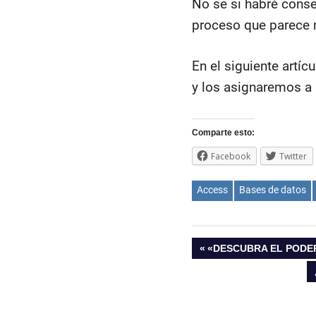
No se si habré conseg
proceso que parece 
En el siguiente artíc
y los asignaremos a 
Comparte esto:
Facebook
Twitter
Access
Bases de datos
Navegación
ENTRADA
«DESCUBRA EL PODE
ANTERIOR:
de
entradas