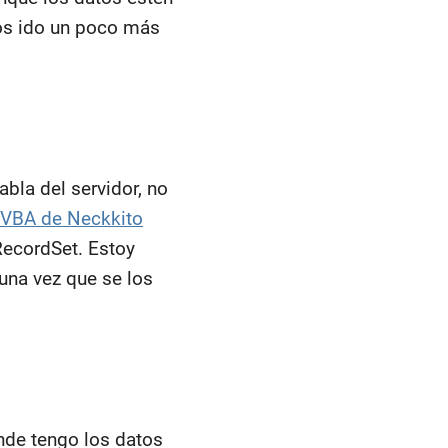
mos ido un poco más
bla del servidor, no
e VBA de Neckkito
RecordSet. Estoy
una vez que se los
ónde tengo los datos