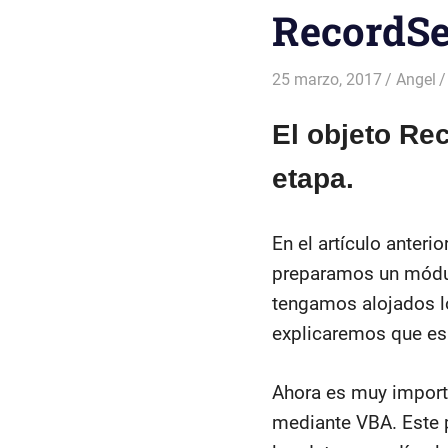
RecordSe
25 marzo, 2017
Angel
El objeto Re
etapa.
En el artículo anterio
preparamos un módul
tengamos alojados lo
explicaremos que es 
Ahora es muy import
mediante VBA. Este p