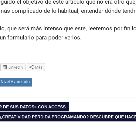
uido el objetivo de este artículo que no era otro que,
más complicado de lo habitual, entender dónde tend
ulo, que será más intenso que este, leeremos por fin l
un formulario para poder verlos.
LinkedIn
Más
Nivel Avanzado
R DE SUS DATOS» CON ACCESS
ENTRADA
¿CREATIVIDAD PERDIDA PROGRAMANDO? DESCUBRE QUE HAC
SIGUIENTE: