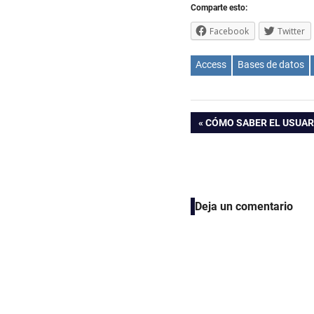
Comparte esto:
Facebook
Twitter
Access
Bases de datos
Navegación
ENTRADA
CÓMO SABER EL USUARI
ANTERIOR:
de
entradas
Deja un comentario