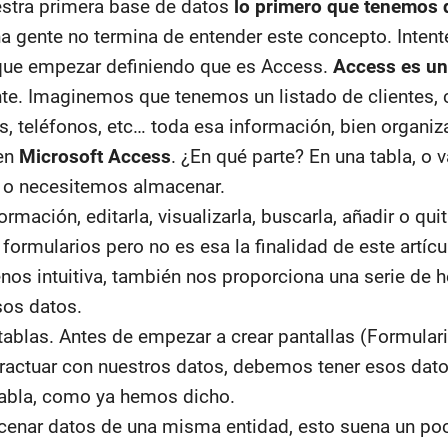
stra primera base de datos
lo primero que tenemos 
 gente no termina de entender este concepto. Intent
 que empezar definiendo que es Access.
Access es un
te. Imaginemos que tenemos un listado de clientes,
es, teléfonos, etc… toda esa información, bien organ
 en
Microsoft Access
. ¿En qué parte? En una tabla, o v
 o necesitemos almacenar.
rmación, editarla, visualizarla, buscarla, añadir o quit
 formularios pero no es esa la finalidad de este artícu
os intuitiva, también nos proporciona una serie de 
sos datos.
tablas. Antes de empezar a crear pantallas (Formula
ractuar con nuestros datos, debemos tener esos datos
tabla, como ya hemos dicho.
cenar datos de una misma entidad, esto suena un po