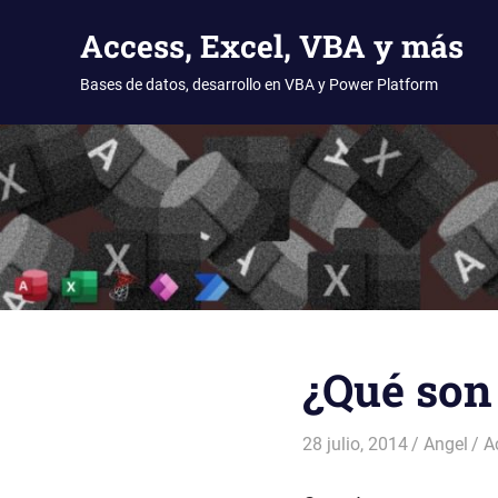
Access, Excel, VBA y más
Bases de datos, desarrollo en VBA y Power Platform
Saltar
al
contenido
¿Qué son 
28 julio, 2014
Angel
A