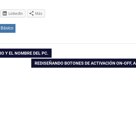
LinkedIn
Más
Básico
O Y EL NOMBRE DEL PC.
ENTRADA
REDISEÑANDO BOTONES DE ACTIVACIÓN ON-OFF,
SIGUIENTE: