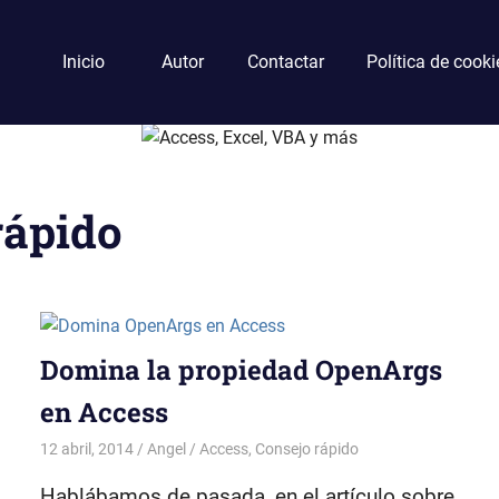
Inicio
Autor
Contactar
Política de cooki
rápido
Domina la propiedad OpenArgs
en Access
12 abril, 2014
Angel
Access
,
Consejo rápido
Hablábamos de pasada, en el artículo sobre