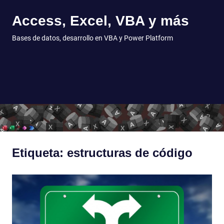
Access, Excel, VBA y más
Bases de datos, desarrollo en VBA y Power Platform
MENÚ
Saltar
al
contenido
Etiqueta:
estructuras de código